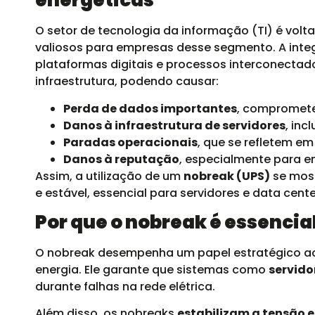
energéticas
O setor de tecnologia da informação (TI) é vol
valiosos para empresas desse segmento. A inte
plataformas digitais e processos interconectad
infraestrutura, podendo causar:
Perda de dados importantes
, compromete
Danos à infraestrutura de servidores
, in
Paradas operacionais
, que se refletem em
Danos à reputação
, especialmente para e
Assim, a utilização de um
nobreak (UPS)
se mos
e estável, essencial para servidores e data cente
Por que o nobreak é essencial
O nobreak desempenha um papel estratégico ao 
energia. Ele garante que sistemas como
servido
durante falhas na rede elétrica.
Além disso, os nobreaks
estabilizam a tensão e