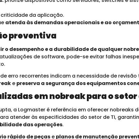
s:
priorize dispositivos como servidores, switches e si
 criticidade da aplicação.
ue
atenda às demandas operacionais e ao orçament
o preventiva
ir o desempenho e a durabilidade de qualquer nobr
atualizações de software, pode-se evitar falhas inesp
o.
 erro recorrentes indicam a necessidade de revisão 
break
e
preserva a segurança dos equipamentos con
izadas em nobreak para o setor 
upta, a Logmaster é referência em oferecer nobreaks d
ra atender às especificidades do setor de TI, garant
bilidade das operações
.
vio rápido de peças
e
planos de manutenção preven