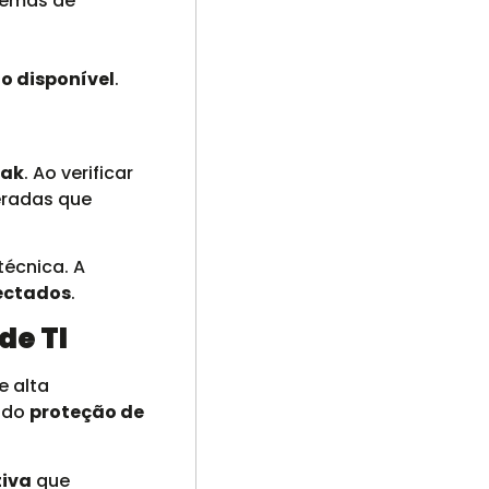
stemas de
o disponível
.
eak
. Ao verificar
eradas que
técnica. A
ectados
.
de TI
e alta
indo
proteção de
tiva
que