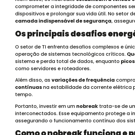
comprometer a integridade de componentes sensí
dispositivos e prolongar sua vida útil. No seto
camada indispensável de segurança
, assegur
Os principais desafios energé
O setor de TI enfrenta desafios complexos e úni
operação de sistemas tecnológicos críticos.
Qu
sistema e perda total de dados, enquanto
picos
como servidores e roteadores.
Além disso, as
variações de frequência
comprom
contínuas
na estabilidade da corrente elétric
tempo.
Portanto, investir em um
nobreak
trata-se de um
interconectados. Esse equipamento protege a infr
assegurando o funcionamento contínuo dos sist
Como o nobreak funciona e p