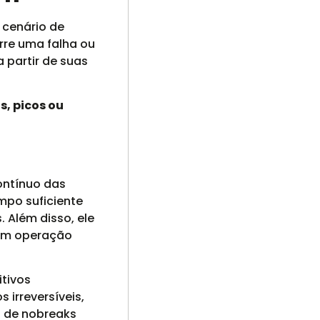
 cenário de
rre uma falha ou
 partir de suas
s, picos ou
ontínuo das
mpo suficiente
 Além disso, ele
 em operação
itivos
 irreversíveis,
o de nobreaks