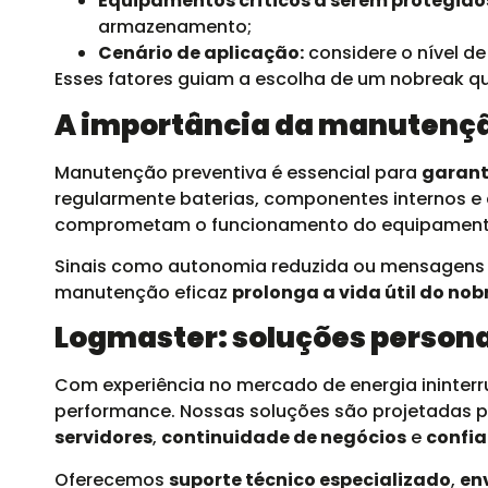
Equipamentos críticos a serem protegido
armazenamento;
Cenário de aplicação:
considere o nível de
Esses fatores guiam a escolha de um nobreak q
A importância da manutençã
Manutenção preventiva é essencial para
garant
regularmente baterias, componentes internos e 
comprometam o funcionamento do equipament
Sinais como autonomia reduzida ou mensagens de
manutenção eficaz
prolonga a vida útil do no
Logmaster: soluções personal
Com experiência no mercado de energia ininterr
performance. Nossas soluções são projetadas pa
servidores
,
continuidade de negócios
e
confia
Oferecemos
suporte técnico especializado
,
en