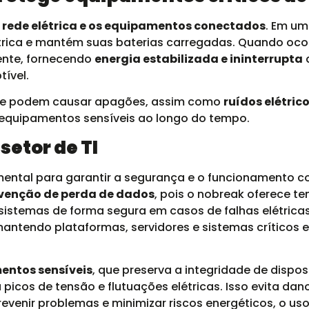
a rede elétrica e os equipamentos conectados
. Em um
létrica e mantém suas baterias carregadas. Quando oco
ente, fornecendo
energia estabilizada e ininterrupta
a
ível.
ue podem causar apagões, assim como
ruídos elétrico
r equipamentos sensíveis ao longo do tempo.
setor de TI
mental para garantir a segurança e o funcionamento c
venção de perda de dados
, pois o nobreak oferece te
sistemas de forma segura em casos de falhas elétricas.
mantendo plataformas, servidores e sistemas críticos
entos sensíveis
, que preserva a integridade de dispos
icos de tensão e flutuações elétricas. Isso evita danos
evenir problemas e minimizar riscos energéticos, o us