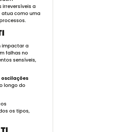
irreversíveis a
eak atua como uma
 processos.
TI
m impactar a
m falhas no
ntos sensíveis,
s
oscilações
o longo do
cos
dos os tipos,
TI