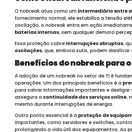
O nobreak atua como um
intermediário entre 
fornecimento normal, ele estabiliza a tensão e
oscilação, o nobreak entra em ação imediatam
baterias internas
, sem qualquer demora percept
Essa proteção cobre
interrupções abruptas
, q
oscilações
, que, embora sutis, podem danifica
Benefícios do nobreak para o 
A adoção de um nobreak no setor de TI é funda
operações. Um dos principais benefícios é a
pre
para salvar informações importantes e desligar 
assegura a
continuidade dos serviços online
, 
mesmo durante interrupções de energia.
Outro ponto essencial é a
proteção de equipam
importantes, como servidores e switches, contra p
prolongando a vida útil dos equipamentos. Ao pr