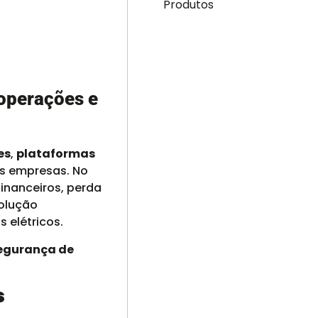
Produtos
operações e
es
,
plataformas
as empresas. No
inanceiros, perda
olução
 elétricos.
segurança de
s