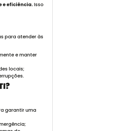
 e eficiência.
Isso
as para atender às
mente e manter
es locais;
errupções.
TI?
a garantir uma
mergência;