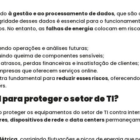
tado
à gestão e ao processamento de dados
, que são 
gridade desses dados é essencial para o funcionament
os. No entanto, as
falhas de energia
colocam em risco
ndo operações e análises futuras;
cluindo queima de componentes sensíveis;
 atrasos, perdas financeiras e insatisfação de clientes;
mpresas que oferecem serviços online.
tra fundamental para
reduzir esses riscos
, oferecendo
rs.
 para proteger o setor de TI?
proteger os equipamentos do setor de TI contra inte
res
,
dispositivos de rede
e
data centers
permaneçam 
létrica
, corrigindo flutuações e picos de energia que