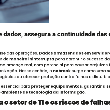
 dados, assegura a continuidade das 
 base das operações.
Dados armazenados em servidor
ar de
maneira ininterrupta
para garantir o sucesso d
ma ameaça real, com potencial para causar prejuízos f
anização. Nesse cenário, o
nobreak
surge como uma s
gócios ao oferecer proteção contra falhas e distúrbios
 essencial para
proteger equipamentos
,
garantir a 
e ambiente de tecnologia da informação
.
o setor de TI e os riscos de falha